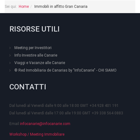
Sei qui:
Home
Immobili in affitto Gran Canaria
RISORSE UTILI
Meeting per Investitori
Info Investire alle Canarie
Viaggi e Vacanze alle Canarie
© Red Inmobiliaria de Canarias by "InfoCanarie" - CHI SIAMO
CONTATTI
Dal lunedì al Venerdì dalle 9:00 alle 18:00 GMT +34 928 401 191
Dal lunedì al Venerdì dalle 17:00 alle 19:00 GMT +39 338 564 0883
Email
infocanarie@infocanarie.com
Workshop / Meeting Immobiliare