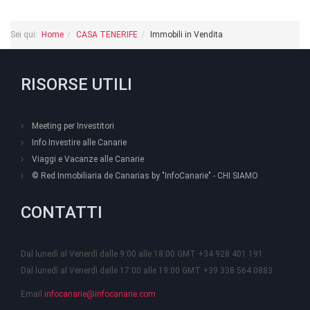
Sei qui:
Home
CASA TENERIFE
Immobili in Vendita
RISORSE UTILI
Meeting per Investitori
Info Investire alle Canarie
Viaggi e Vacanze alle Canarie
© Red Inmobiliaria de Canarias by "InfoCanarie" - CHI SIAMO
CONTATTI
Dal lunedì al Venerdì dalle 9:00 alle 18:00 GMT +34 928 401 191
Dal lunedì al Venerdì dalle 17:00 alle 19:00 GMT +39 338 564 0883
Email
infocanarie@infocanarie.com