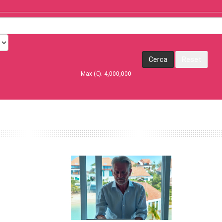
Max (€).
4,000,000