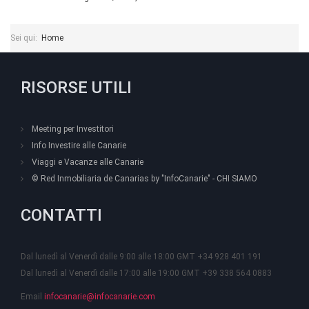
Sei qui:
Home
RISORSE UTILI
Meeting per Investitori
Info Investire alle Canarie
Viaggi e Vacanze alle Canarie
© Red Inmobiliaria de Canarias by "InfoCanarie" - CHI SIAMO
CONTATTI
Dal lunedì al Venerdì dalle 9:00 alle 18:00 GMT +34 928 401 191
Dal lunedì al Venerdì dalle 17:00 alle 19:00 GMT +39 338 564 0883
Email
infocanarie@infocanarie.com