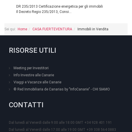
DR 235/2013 Certificazione energetica per gli immobili
Il Decreto Regio 235/2013, Consi...
Sei qui:
Home
CASA FUERTEVENTURA
Immobili in Vendita
RISORSE UTILI
Meeting per Investitori
Info Investire alle Canarie
Viaggi e Vacanze alle Canarie
© Red Inmobiliaria de Canarias by "InfoCanarie" - CHI SIAMO
CONTATTI
Dal lunedì al Venerdì dalle 9:00 alle 18:00 GMT +34 928 401 191
Dal lunedì al Venerdì dalle 17:00 alle 19:00 GMT +39 338 564 0883