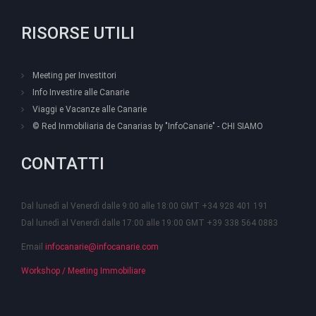
RISORSE UTILI
Meeting per Investitori
Info Investire alle Canarie
Viaggi e Vacanze alle Canarie
© Red Inmobiliaria de Canarias by "InfoCanarie" - CHI SIAMO
CONTATTI
Dal lunedì al Venerdì dalle 9:00 alle 18:00 GMT +34 928 401 191
Dal lunedì al Venerdì dalle 17:00 alle 19:00 GMT +39 338 564 0883
Email
infocanarie@infocanarie.com
Workshop / Meeting Immobiliare