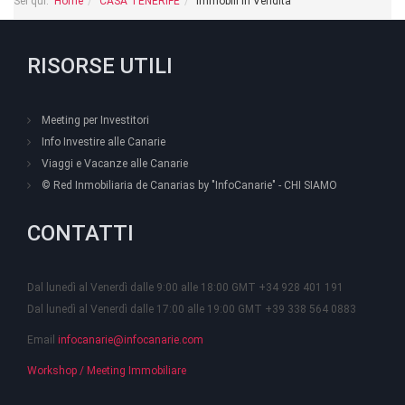
Sei qui:
Home
CASA TENERIFE
Immobili in Vendita
RISORSE UTILI
Meeting per Investitori
Info Investire alle Canarie
Viaggi e Vacanze alle Canarie
© Red Inmobiliaria de Canarias by "InfoCanarie" - CHI SIAMO
CONTATTI
Dal lunedì al Venerdì dalle 9:00 alle 18:00 GMT +34 928 401 191
Dal lunedì al Venerdì dalle 17:00 alle 19:00 GMT +39 338 564 0883
Email
infocanarie@infocanarie.com
Workshop / Meeting Immobiliare