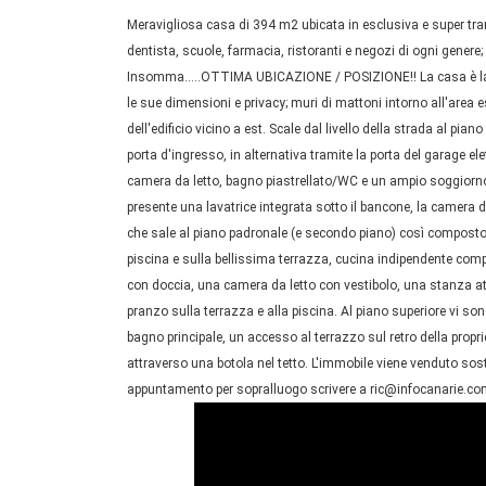
Meravigliosa casa di 394 m2 ubicata in esclusiva e super tra
dentista, scuole, farmacia, ristoranti e negozi di ogni genere
Insomma…..OTTIMA UBICAZIONE / POSIZIONE!! La casa è la po
le sue dimensioni e privacy; muri di mattoni intorno all'area es
dell'edificio vicino a est. Scale dal livello della strada al pia
porta d'ingresso, in alternativa tramite la porta del garage e
camera da letto, bagno piastrellato/WC e un ampio soggiorno d
presente una lavatrice integrata sotto il bancone, la camera 
che sale al piano padronale (e secondo piano) così composto
piscina e sulla bellissima terrazza, cucina indipendente comp
con doccia, una camera da letto con vestibolo, una stanza at
pranzo sulla terrazza e alla piscina. Al piano superiore vi son
bagno principale, un accesso al terrazzo sul retro della propri
attraverso una botola nel tetto. L'immobile viene venduto so
appuntamento per sopralluogo scrivere a ric@infocanarie.c