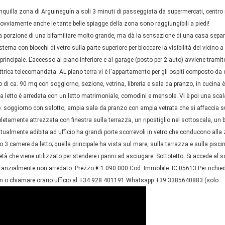
nquilla zona di Arguineguín a soli 3 minuti di passeggiata da supermercati, centro
; ovviamente anche le tante belle spiagge della zona sono raggiungibili a piedi!
rzione di una bifamiliare molto grande, ma dà la sensazione di una casa separ
terna con blocchi di vetro sulla parte superiore per bloccare la visibilità del vicino a
no principale. L'accesso al piano inferiore e al garage (posto per 2 auto) avviene tramit
lettrica telecomandata. AL piano terra vi è l'appartamento per gli ospiti composto da 
i ca. 90 mq con soggiorno, sezione, vetrina, libreria e sala da pranzo, in cucina è
da letto è arredata con un letto matrimoniale, comodini e mensole. Vi è poi una scal
: soggiorno con salotto, ampia sala da pranzo con ampia vetrata che si affaccia s
letamente attrezzata con finestra sulla terrazza, un ripostiglio nel sottoscala, un
tualmente adibita ad ufficio ha grandi porte scorrevoli in vetro che conducono alla
o 3 camere da letto; quella principale ha vista sul mare, sulla terrazza e sulla pisci
età che viene utilizzato per stendere i panni ad asciugare. Sottotetto: Si accede al s
stanzialmente non arredato. Prezzo € 1.090.000 Cod. Immobile: IC 05613 Per richie
om o chiamare orario ufficio al +34 928 401191 Whatsapp +39 3385640883 (solo