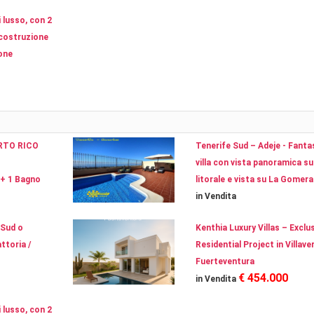
i lusso, con 2
 costruzione
ione
RTO RICO
Tenerife Sud – Adeje - Fanta
villa con vista panoramica su
+ 1 Bagno
litorale e vista su La Gomera
in Vendita
 Sud o
Kenthia Luxury Villas – Exclu
ttoria /
Residential Project in Villave
Fuerteventura
€ 454.000
in Vendita
i lusso, con 2