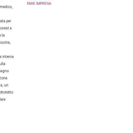
FARE IMPRESA
 medico,
ata per
 ovest e
e la
cucina,
a interna
ulla
 bagno
 zona
na, un
ottotetto
dere