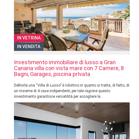
IN VETRINA
IN VENDITA
Investimento immobiliare di lusso a Gran
Canaria villa con vista mare con 7 Camere, 8
Bagni, Garages, piscina prIvata
Definirla una “Villa di Lusso” è riduttivo in quanto si tratta, di fatto, di
un insieme di 4 case indipendenti; per tale ragione questo
investimento garantisce versatilità per accogliere la ..